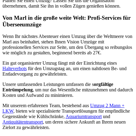
Planen Sie einen Umzug? Lassen Sie uns die Organisation
übernehmen, damit Sie ihn in vollen Zügen genießen können.
Von Marl in die große weite Welt: Profi-Services für
Überseeumzüge
Wenn Ihr nächstes Abenteuer einen Umzug über die Weltmeere von
Marl aus beinhaltet, stehen Ihnen Vision Umzüge mit
professionellen Services zur Seite, um den Übergang so reibungslos
wie möglich zu gestalten, beginnend bereits ab 27€.
Ein gut organisierter Umzug fängt mit der Einrichtung eines
Halteverbots
für den Umzugstag an, um einen nahtlosen Be- und
Entladevorgang zu gewährleisten.
Unsere umfassenden Leistungen umfassen die s
orgfältige
Entrümpelung
, um nur das Wesentliche mitzunehmen und dadurch
Kosten und Aufwand zu minimieren.
Mit unserem erfahrenen Team, bestehend aus
Umzug 2 Mann +
LKW
, bieten wir spezialisierte Transportlösungen für empfindliche
Gegenstände wie Kühlschränke,
Aquariumtransport
und
Antiquitätentransport
, um deren sichere Ankunft an Ihrem neuen
Zielort zu gewährleisten.