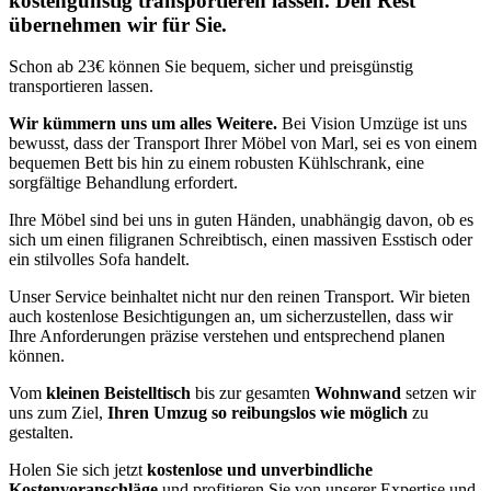
kostengünstig transportieren lassen. Den Rest
übernehmen wir für Sie.
Schon ab 23€ können Sie bequem, sicher und preisgünstig
transportieren lassen.
Wir kümmern uns um alles Weitere.
Bei Vision Umzüge ist uns
bewusst, dass der Transport Ihrer Möbel von Marl, sei es von einem
bequemen Bett bis hin zu einem robusten Kühlschrank, eine
sorgfältige Behandlung erfordert.
Ihre Möbel sind bei uns in guten Händen, unabhängig davon, ob es
sich um einen filigranen Schreibtisch, einen massiven Esstisch oder
ein stilvolles Sofa handelt.
Unser Service beinhaltet nicht nur den reinen Transport. Wir bieten
auch kostenlose Besichtigungen an, um sicherzustellen, dass wir
Ihre Anforderungen präzise verstehen und entsprechend planen
können.
Vom
kleinen Beistelltisch
bis zur gesamten
Wohnwand
setzen wir
uns zum Ziel,
Ihren Umzug so reibungslos wie möglich
zu
gestalten.
Holen Sie sich jetzt
kostenlose und unverbindliche
Kostenvoranschläge
und profitieren Sie von unserer Expertise und